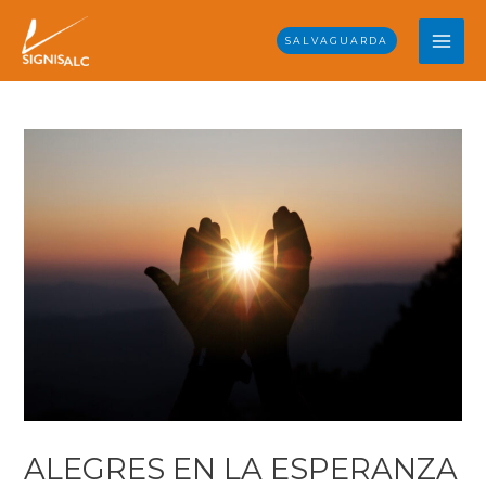
Skip
MAI
to
SALVAGUARDA
content
ME
Post
navigation
ALEGRES EN LA ESPERANZA