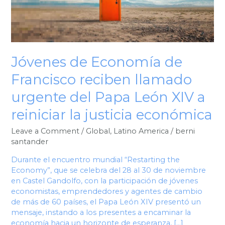
urgente
del
Papa
León
XIV
a
Jóvenes de Economía de
reiniciar
Francisco reciben llamado
la
justicia
urgente del Papa León XIV a
económica
reiniciar la justicia económica
Leave a Comment
/
Global
,
Latino America
/
berni
santander
Durante el encuentro mundial “Restarting the
Economy”, que se celebra del 28 al 30 de noviembre
en Castel Gandolfo, con la participación de jóvenes
economistas, emprendedores y agentes de cambio
de más de 60 países, el Papa León XIV presentó un
mensaje, instando a los presentes a encaminar la
economía hacia un horizonte de esperanza, […]