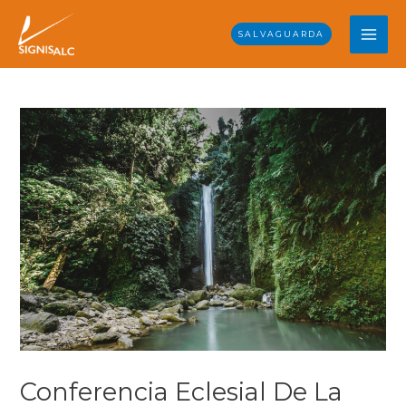
Skip
MAI
to
SALVAGUARDA
content
ME
Post
navigation
Conferencia Eclesial De La