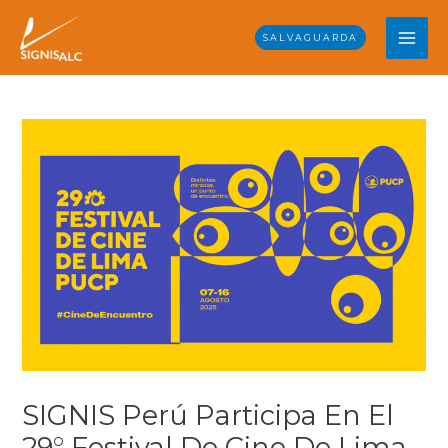
Skip
MAI
to
SALVAGUARDA
content
ME
Post
navigation
SIGNIS Perú Participa En El
29° Festival De Cine De Lima