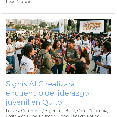
Read More »
Signis
ALC
realizará
encuentro
de
liderazgo
juvenil
en
Quito
Signis ALC realizará
encuentro de liderazgo
juvenil en Quito
Leave a Comment
/
Argentina
,
Brasil
,
Chile
,
Colombia
,
Costa Rica
,
Cuba
,
Ecuador
,
Global
,
Islas del Caribe
,